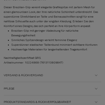
Dieser Brazilian-Slip vereint elegante Grafikspitze mit zartem Mesh für
einen glamourösen Look, der Ihre natürliche Schönheit unterstreicht. Das
superdünne Stretchband an Taille und Beinausschnitten sorgt für eine
nahtlose Silhouette auch unter der engsten Kleidung. Erleben Sie den
Komfort eines Designs, das sich perfekt an Ihre Körperform anpasst.
Brazilian-Slip mit geringer Abdeckung für natürliche
Bewegungsfreiheit
Sinnliches Spitzendesign verleiht feminine Eleganz
Superdünner elastischer Taillenbund minimiert sichtbare Konturen
Hochwertige Materialien für langanhaltenden Tragekomfort
Nachhaltigkeitszertifikat GRS
Artikelnummer: 10224868
(7613113809847)
VERSAND & RÜCKVERSAND
PFLEGE
PRODUKTSTANDARDS & RÜCKVERFOLGBARKEIT