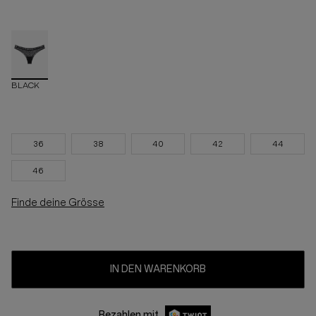
BLACK
36
38
40
42
44
46
Finde deine Grösse
IN DEN WARENKORB
Bezahlen mit