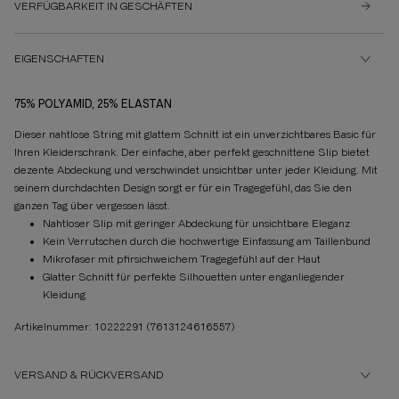
VERFÜGBARKEIT IN GESCHÄFTEN
EIGENSCHAFTEN
75% POLYAMID, 25% ELASTAN
Dieser nahtlose String mit glattem Schnitt ist ein unverzichtbares Basic für
Ihren Kleiderschrank. Der einfache, aber perfekt geschnittene Slip bietet
dezente Abdeckung und verschwindet unsichtbar unter jeder Kleidung. Mit
seinem durchdachten Design sorgt er für ein Tragegefühl, das Sie den
ganzen Tag über vergessen lässt.
Nahtloser Slip mit geringer Abdeckung für unsichtbare Eleganz
Kein Verrutschen durch die hochwertige Einfassung am Taillenbund
Mikrofaser mit pfirsichweichem Tragegefühl auf der Haut
Glatter Schnitt für perfekte Silhouetten unter enganliegender
Kleidung
Artikelnummer: 10222291
(7613124616557)
VERSAND & RÜCKVERSAND