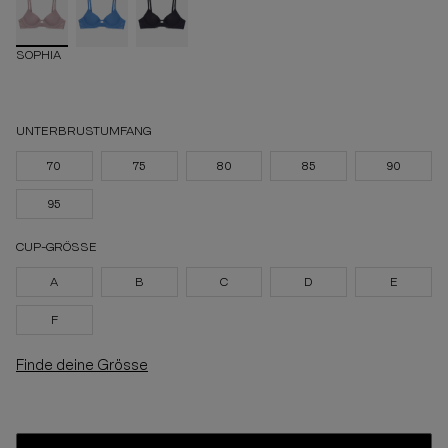
SOPHIA
UNTERBRUSTUMFANG
70
75
80
85
90
95
CUP-GRÖSSE
A
B
C
D
E
F
Finde deine Grösse