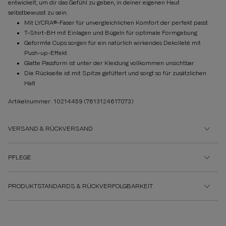
entwickelt, um dir das Gefühl zu geben, in deiner eigenen Haut
selbstbewusst zu sein.
Mit LYCRA®-Faser für unvergleichlichen Komfort der perfekt passt
T-Shirt-BH mit Einlagen und Bügeln für optimale Formgebung
Geformte Cups sorgen für ein natürlich wirkendes Dekolleté mit
Push-up-Effekt
Glatte Passform ist unter der Kleidung vollkommen unsichtbar
Die Rückseite ist mit Spitze gefüttert und sorgt so für zusätzlichen
Halt
Artikelnummer: 10214459
(7613124617073)
VERSAND & RÜCKVERSAND
PFLEGE
PRODUKTSTANDARDS & RÜCKVERFOLGBARKEIT