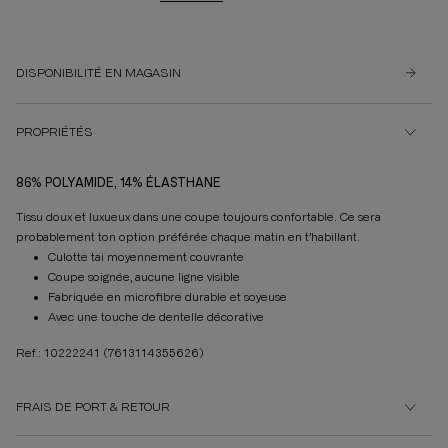
DISPONIBILITÉ EN MAGASIN
PROPRIÉTÉS
86% POLYAMIDE, 14% ÉLASTHANE
Tissu doux et luxueux dans une coupe toujours confortable. Ce sera
probablement ton option préférée chaque matin en t’habillant.
Culotte tai moyennement couvrante
Coupe soignée, aucune ligne visible
Fabriquée en microfibre durable et soyeuse
Avec une touche de dentelle décorative
Ref.: 10222241
(7613114355626)
FRAIS DE PORT & RETOUR