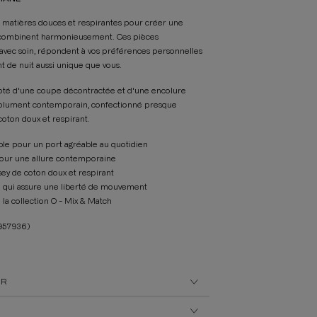
s matières douces et respirantes pour créer une
se combinent harmonieusement. Ces pièces
vec soin, répondent à vos préférences personnelles
t de nuit aussi unique que vous.
oté d'une coupe décontractée et d'une encolure
ésolument contemporain, confectionné presque
oton doux et respirant.
le pour un port agréable au quotidien
our une allure contemporaine
ey de coton doux et respirant
 qui assure une liberté de mouvement
 la collection O - Mix & Match
957936)
UR