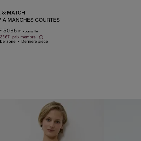
X & MATCH
P À MANCHES COURTES
 50.95
35.67
prix membre
berzone
Dernière pièce