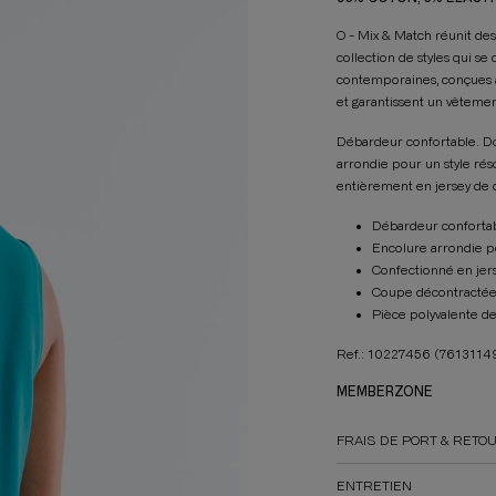
O - Mix & Match réunit de
collection de styles qui 
contemporaines, conçues a
et garantissent un vêtemen
Débardeur confortable. D
arrondie pour un style r
entièrement en jersey de c
Débardeur confortab
Encolure arrondie p
Confectionné en jers
Coupe décontractée
Pièce polyvalente de
Ref.: 10227456
(7613114
MEMBERZONE
FRAIS DE PORT & RETO
ENTRETIEN