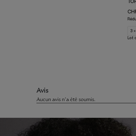
TOP
CHF
Rédu
3 =
Lot 