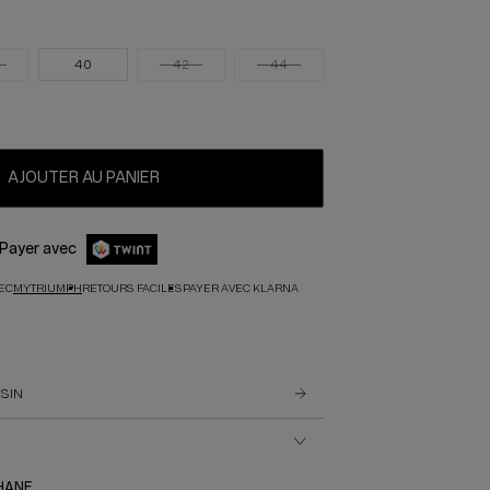
40
42
44
AJOUTER AU PANIER
Payer avec
VEC
MYTRIUMPH
RETOURS FACILES
PAYER AVEC KLARNA
ASIN
HANE