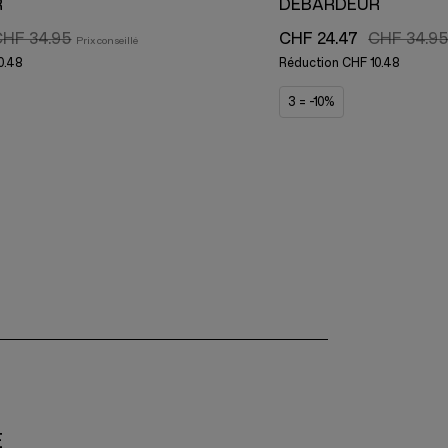
R
DÉBARDEUR
HF 34.95
CHF 24.47
CHF 34.9
0.48
Réduction
CHF 10.48
3 = -10%
E