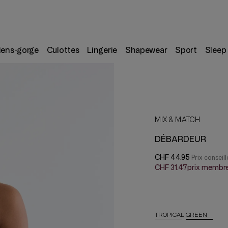
iens-gorge
Culottes
Lingerie
Shapewear
Sport
Sleep
MIX & MATCH
DÉBARDEUR
CHF 44.95
CHF 31.47
prix membr
TROPICAL GREEN