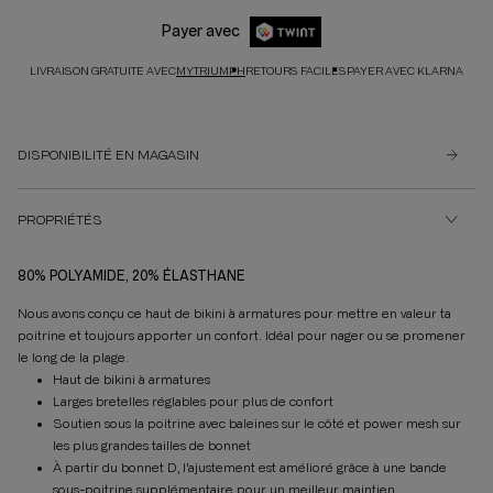
Payer avec
LIVRAISON GRATUITE AVEC
MYTRIUMPH
RETOURS FACILES
PAYER AVEC KLARNA
DISPONIBILITÉ EN MAGASIN
PROPRIÉTÉS
80% POLYAMIDE, 20% ÉLASTHANE
Nous avons conçu ce haut de bikini à armatures pour mettre en valeur ta
poitrine et toujours apporter un confort. Idéal pour nager ou se promener
le long de la plage.
Haut de bikini à armatures
Larges bretelles réglables pour plus de confort
Soutien sous la poitrine avec baleines sur le côté et power mesh sur
les plus grandes tailles de bonnet
À partir du bonnet D, l’ajustement est amélioré grâce à une bande
sous-poitrine supplémentaire pour un meilleur maintien