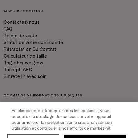
AIDE & INFORMATION
Contactez-nous
FAQ
Points de vente
Statut de votre commande
Rétractation Du Contrat
Calculateur de taille
Together we grow
Triumph ABC
Entretenir avec soin
COMMANDE & INFORMATIONS JURIDIQUES
Paiement
En cliquant sur « Accepter tous les cookies », vous
Livraison
acceptez le stockage de cookies sur votre appareil
Retour
pour améliorer la navigation sur le site, analyser son
Conditions générales de vente
utilisation et contribuer à nos efforts de marketing.
Protection des données