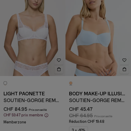
LIGHT PAONETTE
BODY MAKE-UP ILLUSION
SOUTIEN-GORGE REMBOURRÉ AVEC ARMATURE
SOUTIEN-GORGE REMBOURRÉ AVEC ARMATURE
CHF 84.95
CHF 45.47
CHF 59.47
prix membre
CHF 64.95
Réduction
CHF 19.48
Memberzone
3 = -10%