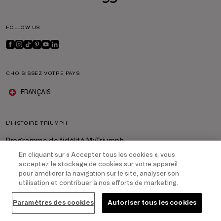
FOLLOW US
CHOISISSEZ VOTRE PAYS
FRANÇAIS
L'HISTOIRE TRIUMPH
Programme de fidélité MyTriumph
Entreprise
En cliquant sur « Accepter tous les cookies », vous
Carrière
acceptez le stockage de cookies sur votre appareil
Franchising
pour améliorer la navigation sur le site, analyser son
utilisation et contribuer à nos efforts de marketing.
Durabilité
Paramètres des cookies
Autoriser tous les cookies
AIDE & INFORMATION