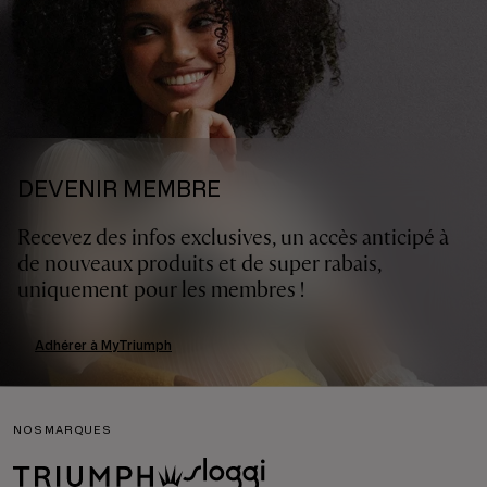
DEVENIR MEMBRE
Recevez des infos exclusives, un accès anticipé à
de nouveaux produits et de super rabais,
uniquement pour les membres !
Adhérer à MyTriumph
NOS MARQUES